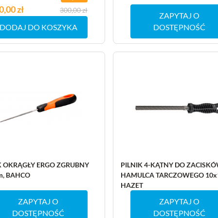
na
0,00 zł
na podstawowa
300,00 zł
ZAPYTAJ O
DODAJ DO KOSZYKA
DOSTĘPNOŚĆ
K OKRĄGŁY ERGO ZGRUBNY
PILNIK 4-KĄTNY DO ZACISK
m, BAHCO
HAMULCA TARCZOWEGO 10x
HAZET
ZAPYTAJ O
ZAPYTAJ O
DOSTĘPNOŚĆ
DOSTĘPNOŚĆ