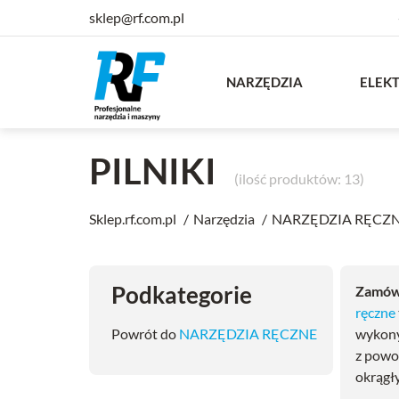
sklep@rf.com.pl
NARZĘDZIA
ELEK
PILNIKI
(ilość produktów: 13)
Sklep.rf.com.pl
Narzędzia
NARZĘDZIA RĘCZ
Podkategorie
Zamów 
ręczne
Powrót do
NARZĘDZIA RĘCZNE
wykony
z powo
okrągł