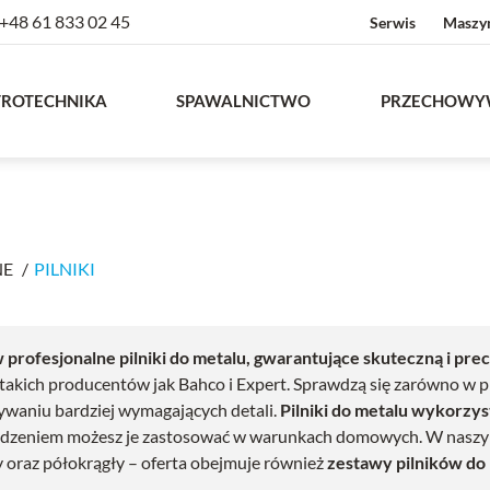
+48 61 833 02 45
Serwis
Maszy
TROTECHNIKA
SPAWALNICTWO
PRZECHOWY
NE
PILNIKI
profesjonalne pilniki do metalu, gwarantujące skuteczną i pre
takich producentów jak Bahco i Expert. Sprawdzą się zarówno w p
waniu bardziej wymagających detali.
Pilniki do metalu wykorzys
dzeniem możesz je zastosować w warunkach domowych. W naszym sk
y oraz półokrągły – oferta obejmuje również
zestawy pilników do