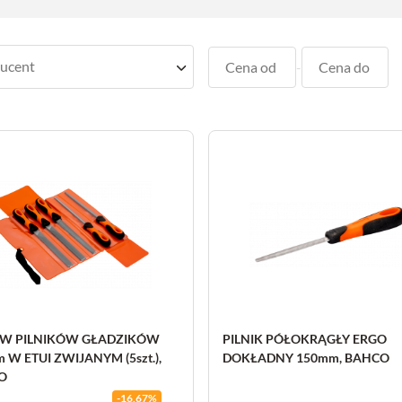
-
AW PILNIKÓW GŁADZIKÓW
PILNIK PÓŁOKRĄGŁY ERGO
 W ETUI ZWIJANYM (5szt.),
DOKŁADNY 150mm, BAHCO
O
-16,67%