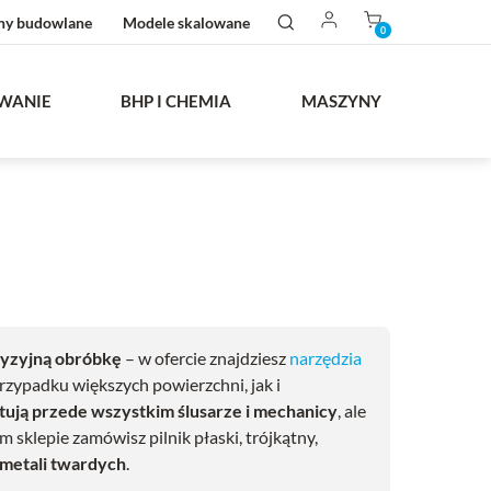
ny budowlane
Modele skalowane
0
WANIE
BHP I CHEMIA
MASZYNY
cyzyjną obróbkę
– w ofercie znajdziesz
narzędzia
rzypadku większych powierzchni, jak i
tują przede wszystkim ślusarze i mechanicy
, ale
lepie zamówisz pilnik płaski, trójkątny,
 metali twardych
.