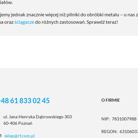
iałów.
jemy jednak znacznie więcej niż pilniki do obróbki metalu – u na
a oraz
ściągacze
do różnych zastosowań. Sprawdź teraz!
+48 61 833 02 45
O FIRMIE
ul. Jana Henryka Dąbrowskiego 303
NIP:
7831007988
60-406 Poznań
REGON:
6310603
sklep@rf.com.pl