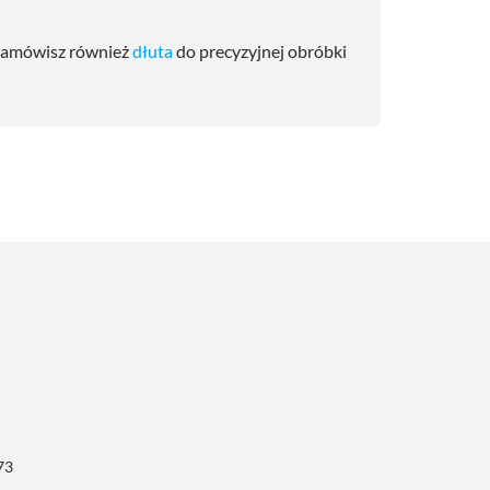
s zamówisz również
dłuta
do precyzyjnej obróbki
73