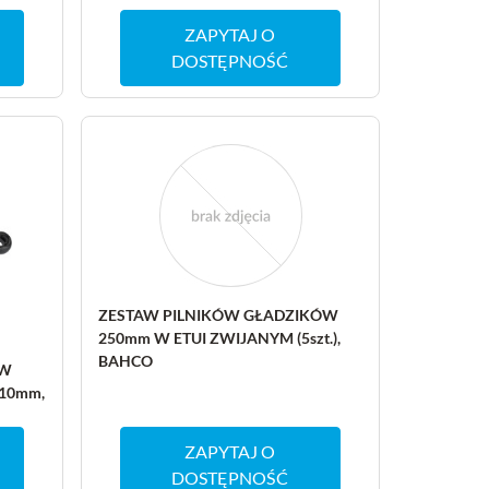
ZAPYTAJ O
DOSTĘPNOŚĆ
ZESTAW PILNIKÓW GŁADZIKÓW
250mm W ETUI ZWIJANYM (5szt.),
BAHCO
ÓW
10mm,
ZAPYTAJ O
DOSTĘPNOŚĆ