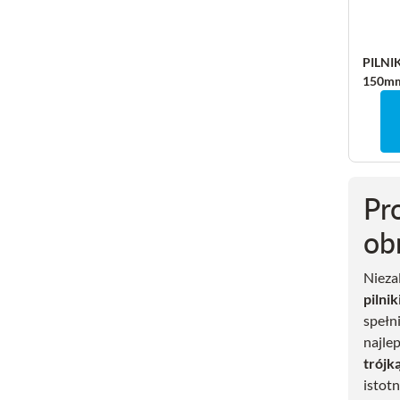
PILNI
150m
Pr
ob
Nieza
pilni
spełn
najle
trójk
istot