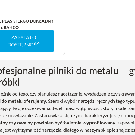
K PŁASKI ERGO DOKŁADNY
m, BAHCO
ZAPYTAJ O
DOSTĘPNOŚĆ
ofesjonalne pilniki do metalu – 
róbki
leżnie od tego, czy planujesz naostrzenie, wygładzenie czy skrawa
ki do metalu oferujemy
. Szeroki wybór narzędzi ręcznych tego typ
iający Twoje oczekiwania. Jeżeli masz wątpliwości, który model zam
psze rozwiązanie. Zastanawiasz się, czym charakteryzuje się dobry 
ątny czy owalny powinien być świetnie wyprofilowany
, zapewn
na jest wytrzymałość narzędzia, dlatego w naszym sklepie znajdzie