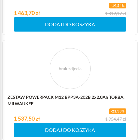
-19,54%
Cena
1 463,70 zł
Cena podstawowa
1 819,17 zł
DODAJ DO KOSZYKA
ZESTAW POWERPACK M12 BPP3A-202B 2x2.0Ah TORBA,
MILWAUKEE
-21,33%
Cena
1 537,50 zł
Cena podstawowa
1 954,47 zł
DODAJ DO KOSZYKA