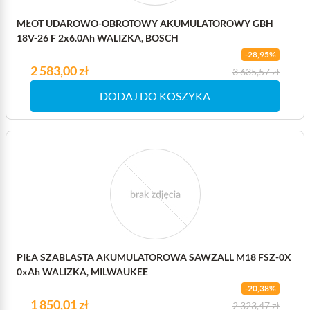
MŁOT UDAROWO-OBROTOWY AKUMULATOROWY GBH
18V-26 F 2x6.0Ah WALIZKA, BOSCH
-28,95%
Cena
2 583,00 zł
Cena podstawowa
3 635,57 zł
DODAJ DO KOSZYKA
PIŁA SZABLASTA AKUMULATOROWA SAWZALL M18 FSZ-0X
0xAh WALIZKA, MILWAUKEE
-20,38%
Cena
1 850,01 zł
Cena podstawowa
2 323,47 zł