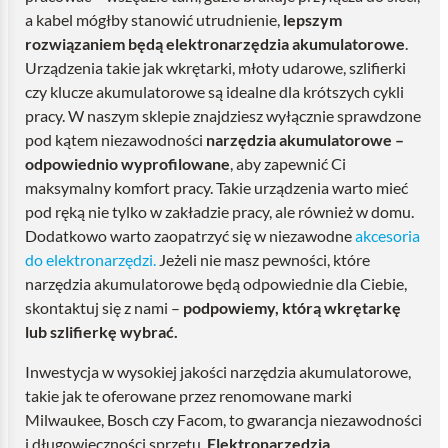
a kabel mógłby stanowić utrudnienie,
lepszym
rozwiązaniem będą elektronarzędzia akumulatorowe
.
Urządzenia takie jak wkrętarki, młoty udarowe, szlifierki
czy klucze akumulatorowe są idealne dla krótszych cykli
pracy. W naszym sklepie znajdziesz wyłącznie sprawdzone
pod kątem niezawodności
narzędzia akumulatorowe –
odpowiednio wyprofilowane
, aby zapewnić Ci
maksymalny komfort pracy. Takie urządzenia warto mieć
pod ręką nie tylko w zakładzie pracy, ale również w domu.
Dodatkowo warto zaopatrzyć się w niezawodne
akcesoria
do elektronarzędzi.
Jeżeli nie masz pewności, które
narzędzia akumulatorowe będą odpowiednie dla Ciebie,
skontaktuj się z nami –
podpowiemy, którą wkrętarkę
lub szlifierkę wybrać.
Inwestycja w wysokiej jakości narzędzia akumulatorowe,
takie jak te oferowane przez renomowane marki
Milwaukee, Bosch czy Facom, to gwarancja niezawodności
i długowieczności sprzętu.
Elektronarzędzia