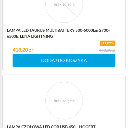
LAMPA LED TAURUS MULTIBATTERY 500-5000Lm 2700-
6500k, LENA LIGHTNING
-11,02%
Cena
418,20 zł
Cena podstawowa
470,00 zł
DODAJ DO KOSZYKA
LAMPA CZOŁOWA LED COB USB 450L, HOGERT