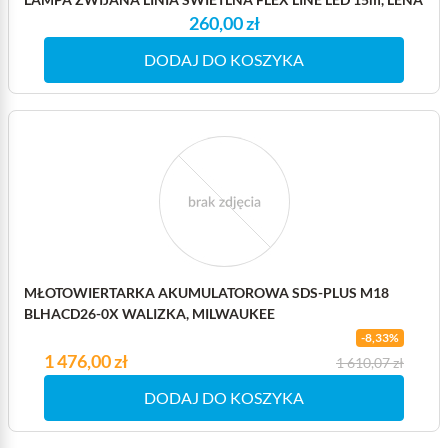
260,00 zł
DODAJ DO KOSZYKA
MŁOTOWIERTARKA AKUMULATOROWA SDS-PLUS M18
BLHACD26-0X WALIZKA, MILWAUKEE
-8,33%
Cena
1 476,00 zł
Cena podstawowa
1 610,07 zł
DODAJ DO KOSZYKA