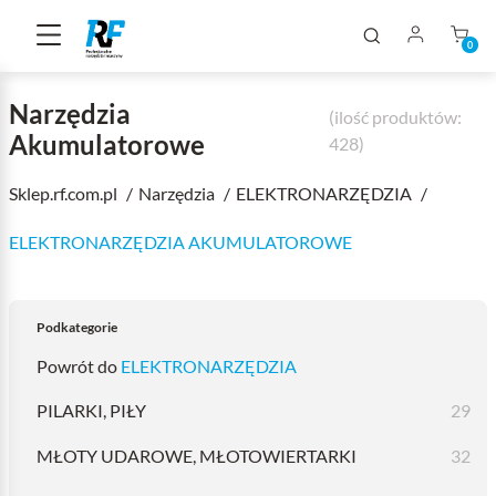
0
Narzędzia
(ilość produktów:
Akumulatorowe
428)
Sklep.rf.com.pl
Narzędzia
ELEKTRONARZĘDZIA
ELEKTRONARZĘDZIA AKUMULATOROWE
Podkategorie
Powrót do
ELEKTRONARZĘDZIA
PILARKI, PIŁY
29
MŁOTY UDAROWE, MŁOTOWIERTARKI
32