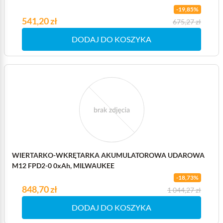
-19,85%
Cena
541,20 zł
Cena podstawowa
675,27 zł
DODAJ DO KOSZYKA
WIERTARKO-WKRĘTARKA AKUMULATOROWA UDAROWA
M12 FPD2-0 0xAh, MILWAUKEE
-18,73%
Cena
848,70 zł
Cena podstawowa
1 044,27 zł
DODAJ DO KOSZYKA