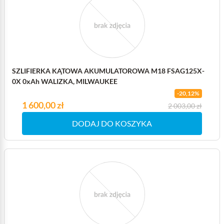
SZLIFIERKA KĄTOWA AKUMULATOROWA M18 FSAG125X-
0X 0xAh WALIZKA, MILWAUKEE
-20,12%
Cena
1 600,00 zł
Cena podstawowa
2 003,00 zł
DODAJ DO KOSZYKA