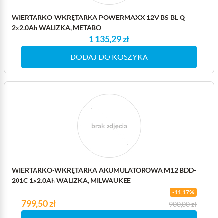
WIERTARKO-WKRĘTARKA POWERMAXX 12V BS BL Q
2x2.0Ah WALIZKA, METABO
1 135,29 zł
DODAJ DO KOSZYKA
WIERTARKO-WKRĘTARKA AKUMULATOROWA M12 BDD-
201C 1x2.0Ah WALIZKA, MILWAUKEE
-11,17%
Cena
799,50 zł
Cena podstawowa
900,00 zł