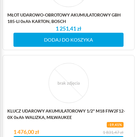
MŁOT UDAROWO-OBROTOWY AKUMULATOROWY GBH
185-LI 0xAh KARTON, BOSCH
1 251,41 zł
DODAJ DO KOSZYKA
KLUCZ UDAROWY AKUMULATOROWY 1/2" M18 FIW2F12-
0X 0xAh WALIZKA, MILWAUKEE
-19,41%
Cena
1 476,00 zł
Cena podstawowa
1 831,47 zł