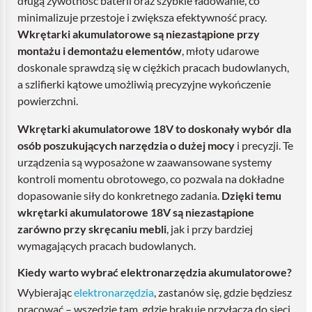
długą żywotność baterii oraz szybkie ładowanie, co
minimalizuje przestoje i zwiększa efektywność pracy.
Wkrętarki akumulatorowe są niezastąpione przy
montażu i demontażu elementów
, młoty udarowe
doskonale sprawdzą się w ciężkich pracach budowlanych,
a szlifierki kątowe umożliwią precyzyjne wykończenie
powierzchni.
Wkrętarki akumulatorowe 18V to doskonały wybór dla
osób poszukujących narzędzia o dużej mocy
i precyzji. Te
urządzenia są wyposażone w zaawansowane systemy
kontroli momentu obrotowego, co pozwala na dokładne
dopasowanie siły do konkretnego zadania.
Dzięki temu
wkrętarki akumulatorowe 18V są niezastąpione
zarówno przy skręcaniu mebli
, jak i przy bardziej
wymagających pracach budowlanych.
Kiedy warto wybrać elektronarzędzia akumulatorowe?
Wybierając
elektronarzędzia
, zastanów się, gdzie będziesz
pracować – wszędzie tam, gdzie brakuje przyłącza do sieci,