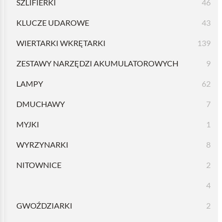
SZLIFIERKI
46
KLUCZE UDAROWE
43
WIERTARKI WKRĘTARKI
139
ZESTAWY NARZĘDZI AKUMULATOROWYCH
9
LAMPY
62
DMUCHAWY
7
MYJKI
1
WYRZYNARKI
8
NITOWNICE
2
4
GWOŹDZIARKI
2