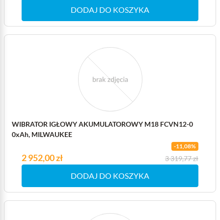
DODAJ DO KOSZYKA
WIBRATOR IGŁOWY AKUMULATOROWY M18 FCVN12-0
0xAh, MILWAUKEE
-11,08%
Cena
2 952,00 zł
Cena podstawowa
3 319,77 zł
DODAJ DO KOSZYKA