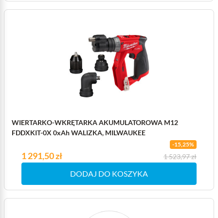
WIERTARKO-WKRĘTARKA AKUMULATOROWA M12
FDDXKIT-0X 0xAh WALIZKA, MILWAUKEE
-15,25%
Cena
1 291,50 zł
Cena podstawowa
1 523,97 zł
DODAJ DO KOSZYKA