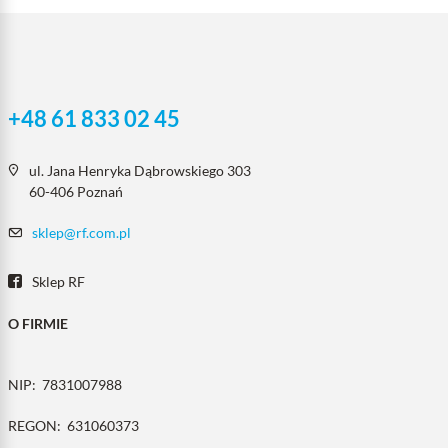
+48 61 833 02 45
ul. Jana Henryka Dąbrowskiego 303
60-406 Poznań
sklep@rf.com.pl
Sklep RF
O FIRMIE
NIP:
7831007988
REGON:
631060373