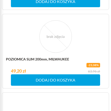
DODAJ DO KOSZYKA
POZIOMICA SLIM 200mm, MILWAUKEE
-23,08%
Cena
49,20 zł
Cena podstawowa
63,96 zł
DODAJ DO KOSZYKA