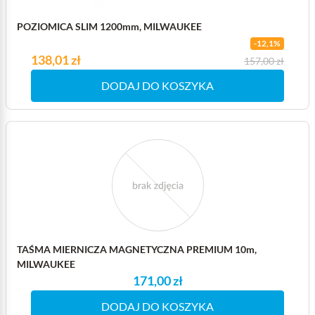
POZIOMICA SLIM 1200mm, MILWAUKEE
-12,1%
Cena
138,01 zł
Cena podstawowa
157,00 zł
DODAJ DO KOSZYKA
TAŚMA MIERNICZA MAGNETYCZNA PREMIUM 10m,
MILWAUKEE
171,00 zł
DODAJ DO KOSZYKA