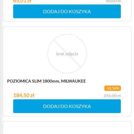
65,01 zł
80,00 zł
DODAJ DO KOSZYKA
POZIOMICA SLIM 1800mm, MILWAUKEE
-12,56%
Cena
184,50 zł
Cena podstawowa
211,00 zł
DODAJ DO KOSZYKA