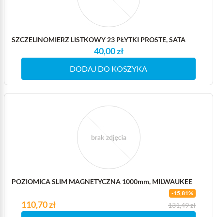
SZCZELINOMIERZ LISTKOWY 23 PŁYTKI PROSTE, SATA
40,00 zł
DODAJ DO KOSZYKA
POZIOMICA SLIM MAGNETYCZNA 1000mm, MILWAUKEE
-15,81%
Cena
110,70 zł
Cena podstawowa
131,49 zł