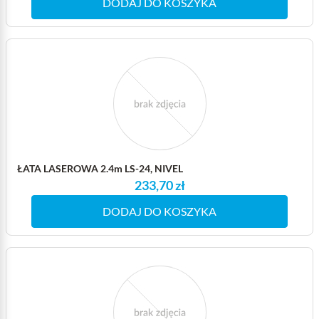
DODAJ DO KOSZYKA
ŁATA LASEROWA 2.4m LS-24, NIVEL
233,70 zł
DODAJ DO KOSZYKA