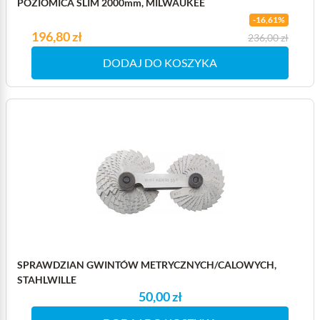
POZIOMICA SLIM 2000mm, MILWAUKEE
-16,61%
Cena
196,80 zł
Cena podstawowa
236,00 zł
DODAJ DO KOSZYKA
SPRAWDZIAN GWINTÓW METRYCZNYCH/CALOWYCH,
STAHLWILLE
50,00 zł