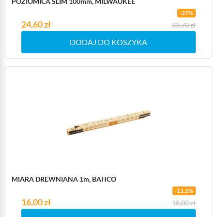
POZIOMICA SLIM 100mm, MILWAUKEE
-27%
Cena
24,60 zł
Cena podstawowa
33,70 zł
DODAJ DO KOSZYKA
MIARA DREWNIANA 1m, BAHCO
-11,1%
Cena
16,00 zł
Cena podstawowa
18,00 zł