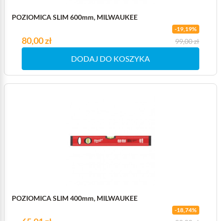
POZIOMICA SLIM 600mm, MILWAUKEE
-19,19%
Cena
80,00 zł
Cena podstawowa
99,00 zł
DODAJ DO KOSZYKA
POZIOMICA SLIM 400mm, MILWAUKEE
-18,74%
Cena
Cena podstawowa