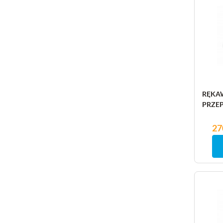
RĘKA
PRZEP
Ce
27
Ce