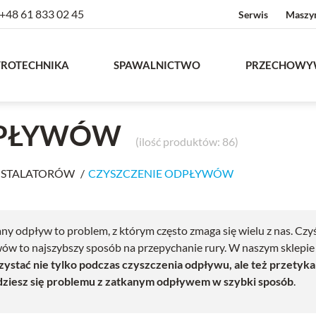
+48 61 833 02 45
Serwis
Maszy
TROTECHNIKA
SPAWALNICTWO
PRZECHOWY
DPŁYWÓW
(ilość produktów: 86)
INSTALATORÓW
CZYSZCZENIE ODPŁYWÓW
y odpływ to problem, z którym często zmaga się wielu z nas. Czyś
ów to najszybszy sposób na przepychanie rury. W naszym sklepie
ystać nie tylko podczas czyszczenia odpływu, ale też przetykan
ziesz się problemu z zatkanym odpływem w szybki sposób
.