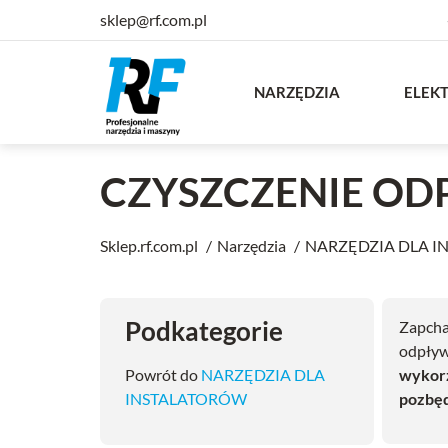
sklep@rf.com.pl
NARZĘDZIA
ELEK
CZYSZCZENIE O
Sklep.rf.com.pl
Narzędzia
NARZĘDZIA DLA 
Podkategorie
Zapchan
odpływ
Powrót do
NARZĘDZIA DLA
wykorz
INSTALATORÓW
pozbęd