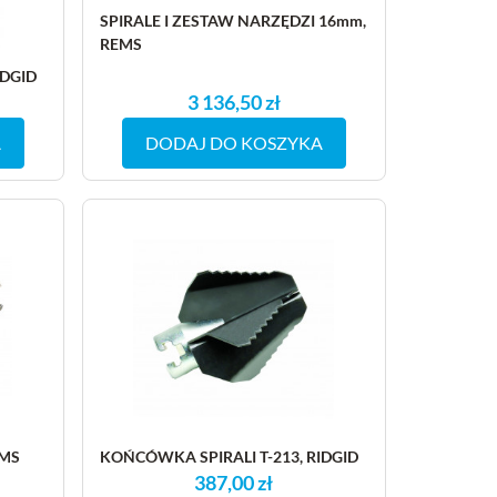
SPIRALE I ZESTAW NARZĘDZI 16mm,
REMS
IDGID
3 136,50 zł
A
DODAJ DO KOSZYKA
EMS
KOŃCÓWKA SPIRALI T-213, RIDGID
387,00 zł