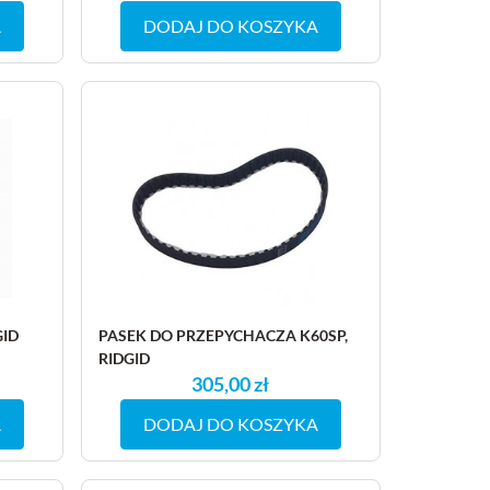
A
DODAJ DO KOSZYKA
GID
PASEK DO PRZEPYCHACZA K60SP,
RIDGID
305,00 zł
A
DODAJ DO KOSZYKA