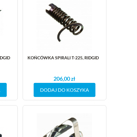
IDGID
KOŃCÓWKA SPIRALI T-225, RIDGID
206,00 zł
A
DODAJ DO KOSZYKA