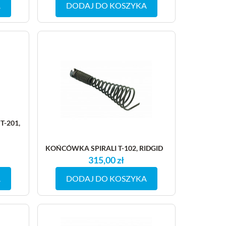
A
DODAJ DO KOSZYKA
-201,
KOŃCÓWKA SPIRALI T-102, RIDGID
315,00 zł
A
DODAJ DO KOSZYKA