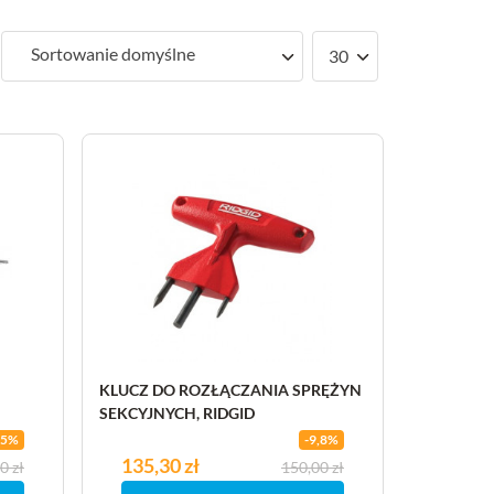
Sortowanie domyślne
30
KLUCZ DO ROZŁĄCZANIA SPRĘŻYN
SEKCYJNYCH, RIDGID
75%
-9,8%
Cena
135,30 zł
Cena podstawowa
0 zł
150,00 zł