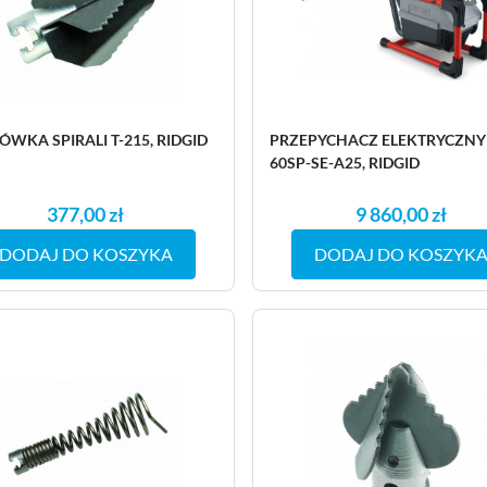
WKA SPIRALI T-215, RIDGID
PRZEPYCHACZ ELEKTRYCZNY
60SP-SE-A25, RIDGID
377,00 zł
9 860,00 zł
DODAJ DO KOSZYKA
DODAJ DO KOSZYK