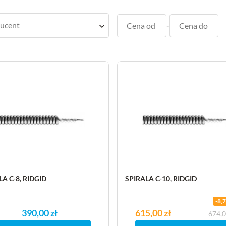
-
LA C-8, RIDGID
SPIRALA C-10, RIDGID
-8,
390,00 zł
Cena
615,00 zł
Cena podstawowa
674,0