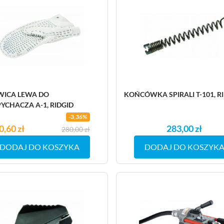
WICA LEWA DO
KOŃCÓWKA SPIRALI T-101, R
YCHACZA A-1, RIDGID
-3,36%
na
0,60 zł
na podstawowa
283,00 zł
280,00 zł
DODAJ DO KOSZYKA
DODAJ DO KOSZYK