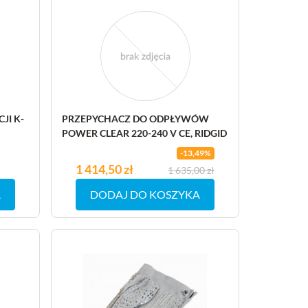
JI K-
PRZEPYCHACZ DO ODPŁYWÓW
POWER CLEAR 220-240 V CE, RIDGID
-13,49%
Cena
1 414,50 zł
Cena podstawowa
1 635,00 zł
A
DODAJ DO KOSZYKA