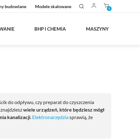
ny budowlane
Modele skalowane
0
WANIE
BHP I CHEMIA
MASZYNY
cik do odpływu, czy preparat do czyszczenia
 znajdziesz
wiele urządzeń, które będziesz mógł
ia kanalizacji
.
Elektronarzędzia
sprawią, że