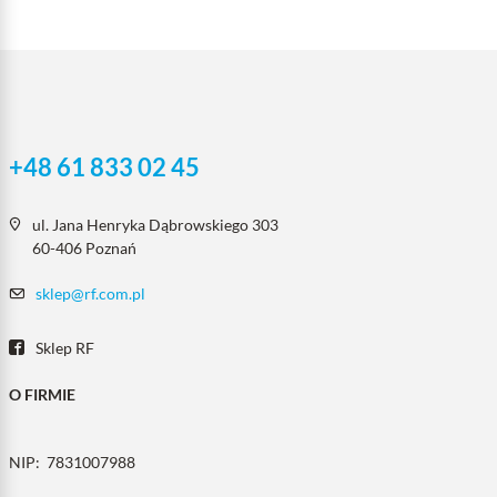
+48 61 833 02 45
ul. Jana Henryka Dąbrowskiego 303
60-406 Poznań
sklep@rf.com.pl
Sklep RF
O FIRMIE
NIP:
7831007988