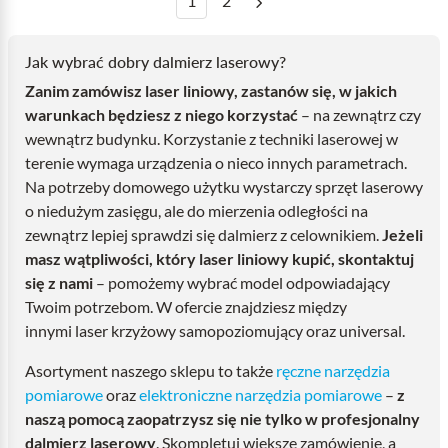
1
2
Jak wybrać dobry dalmierz laserowy?
Zanim zamówisz laser liniowy, zastanów się, w jakich
warunkach będziesz z niego korzystać
– na zewnątrz czy
wewnątrz budynku. Korzystanie z techniki laserowej w
terenie wymaga urządzenia o nieco innych parametrach.
Na potrzeby domowego użytku wystarczy sprzęt laserowy
o niedużym zasięgu, ale do mierzenia odległości na
zewnątrz lepiej sprawdzi się dalmierz z celownikiem.
Jeżeli
masz wątpliwości, który laser liniowy kupić, skontaktuj
się z nami
– pomożemy wybrać model odpowiadający
Twoim potrzebom. W ofercie znajdziesz między
innymi laser krzyżowy samopoziomujący oraz universal.
Asortyment naszego sklepu to także
ręczne narzędzia
pomiarowe
oraz
elektroniczne narzędzia pomiarowe
–
z
naszą pomocą zaopatrzysz się nie tylko w profesjonalny
dalmierz laserowy
. Skompletuj większe zamówienie, a