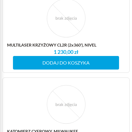
MULTILASER KRZYŻOWY CL2R (2x360'), NIVEL
1 230,00 zł
DODAJ DO KOSZYKA
KĄTOMIERZ CYFROWY, MILWAUKEE