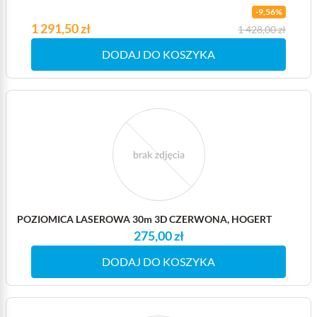
-9,56%
Cena
1 291,50 zł
Cena podstawowa
1 428,00 zł
DODAJ DO KOSZYKA
POZIOMICA LASEROWA 30m 3D CZERWONA, HOGERT
275,00 zł
DODAJ DO KOSZYKA