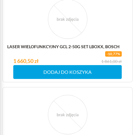
LASER WIELOFUNKCYJNY GCL 2-50G SET LBOXX, BOSCH
-10,77%
Cena
1 660,50 zł
Cena podstawowa
1 861,00 zł
DODAJ DO KOSZYKA