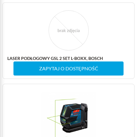
LASER PODŁOGOWY GSL 2 SET L-BOXX, BOSCH
ZAPYTAJ O DOSTĘPNOŚĆ