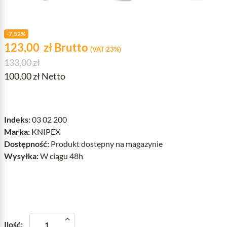
-7,52%
Cena
zł
123,00
zł
Brutto
(VAT 23%)
Cena podstawowa
133,00 zł
100,00 zł Netto
Indeks:
03 02 200
Marka:
KNIPEX
Dostępność:
Produkt dostępny na magazynie
Wysyłka:
W ciągu 48h
Ilość: