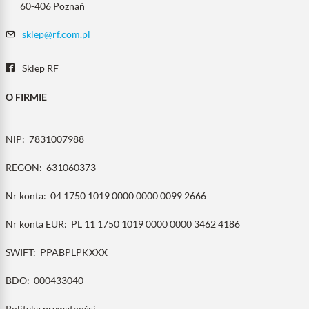
60-406 Poznań
sklep@rf.com.pl
Sklep RF
O FIRMIE
NIP:
7831007988
REGON:
631060373
Nr konta:
04 1750 1019 0000 0000 0099 2666
Nr konta EUR:
PL 11 1750 1019 0000 0000 3462 4186
SWIFT:
PPABPLPKXXX
BDO:
000433040
Polityka prywatności