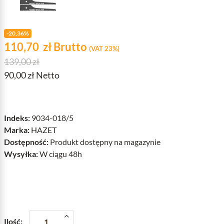
-20,36%
Cena
zł
110,70
zł
Brutto
(VAT 23%)
Cena podstawowa
139,00 zł
90,00 zł Netto
Indeks:
9034-018/5
Marka:
HAZET
Dostępność:
Produkt dostępny na magazynie
Wysyłka:
W ciągu 48h
Ilość: