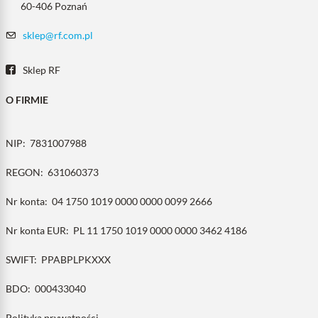
60-406 Poznań
sklep@rf.com.pl
Sklep RF
O FIRMIE
NIP:
7831007988
REGON:
631060373
Nr konta:
04 1750 1019 0000 0000 0099 2666
Nr konta EUR:
PL 11 1750 1019 0000 0000 3462 4186
SWIFT:
PPABPLPKXXX
BDO:
000433040
Polityka prywatności