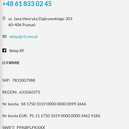
+48 61 833 02 45
ul. Jana Henryka Dąbrowskiego 303
60-406 Poznań
sklep@rf.com.pl
Sklep RF
O FIRMIE
NIP:
7831007988
REGON:
631060373
Nr konta:
04 1750 1019 0000 0000 0099 2666
Nr konta EUR:
PL 11 1750 1019 0000 0000 3462 4186
SWIFT:
PPABPLPKXXX