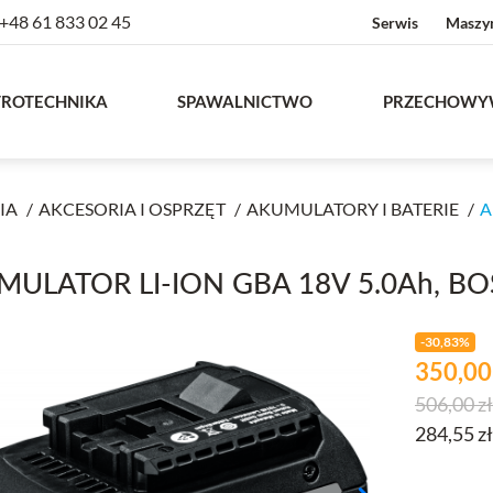
+48 61 833 02 45
Serwis
Maszy
TROTECHNIKA
SPAWALNICTWO
PRZECHOWY
IA
AKCESORIA I OSPRZĘT
AKUMULATORY I BATERIE
A
MULATOR LI-ION GBA 18V 5.0Ah, B
-30,83%
Cena
zł
350,0
Cena pod
506,00 zł
284,55 z