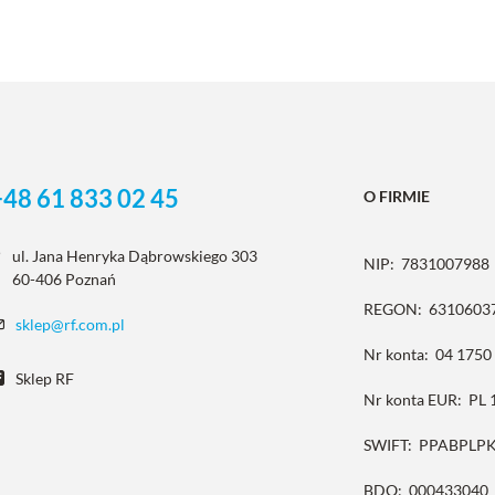
+48 61 833 02 45
O FIRMIE
ul. Jana Henryka Dąbrowskiego 303
NIP:
7831007988
60-406 Poznań
REGON:
6310603
sklep@rf.com.pl
Nr konta:
04 1750
Sklep RF
Nr konta EUR:
PL 
SWIFT:
PPABPLP
BDO:
000433040