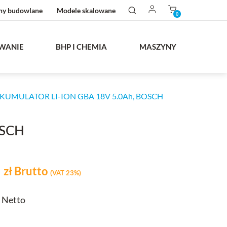
ny budowlane
Modele skalowane
0
WANIE
BHP I CHEMIA
MASZYNY
KUMULATOR LI-ION GBA 18V 5.0Ah, BOSCH
OSCH
0
zł
Brutto
(VAT 23%)
stawowa
ł Netto