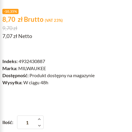
-10,35%
Cena
zł
8,70
zł
Brutto
(VAT 23%)
Cena podstawowa
9,70 zł
7,07 zł Netto
Indeks:
4932430887
Marka:
MILWAUKEE
Dostępność:
Produkt dostępny na magazynie
Wysyłka:
W ciągu 48h
Ilość: