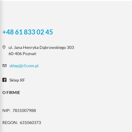
+48 61 833 02 45
ul. Jana Henryka Dąbrowskiego 303
60-406 Poznań
sklep@rf.com.pl
Sklep RF
O FIRMIE
NIP:
7831007988
REGON:
631060373