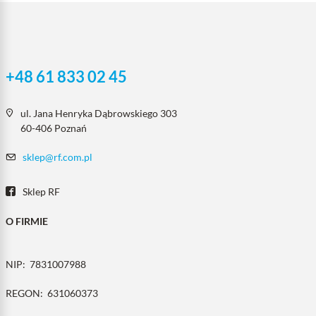
+48 61 833 02 45
ul. Jana Henryka Dąbrowskiego 303
60-406 Poznań
sklep@rf.com.pl
Sklep RF
O FIRMIE
NIP:
7831007988
REGON:
631060373