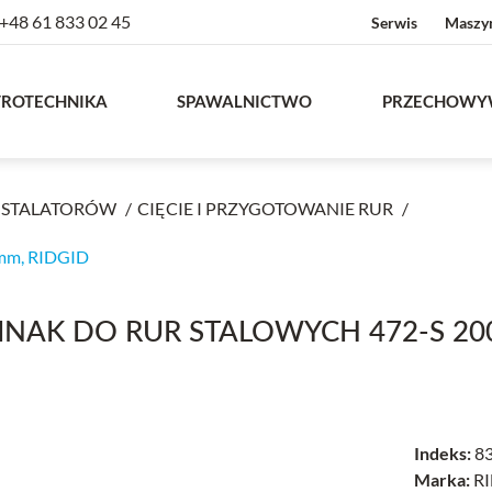
+48 61 833 02 45
Serwis
Maszy
TROTECHNIKA
SPAWALNICTWO
PRZECHOWY
INSTALATORÓW
CIĘCIE I PRZYGOTOWANIE RUR
mm, RIDGID
INAK DO RUR STALOWYCH 472-S 200
Indeks:
8
Marka:
RI