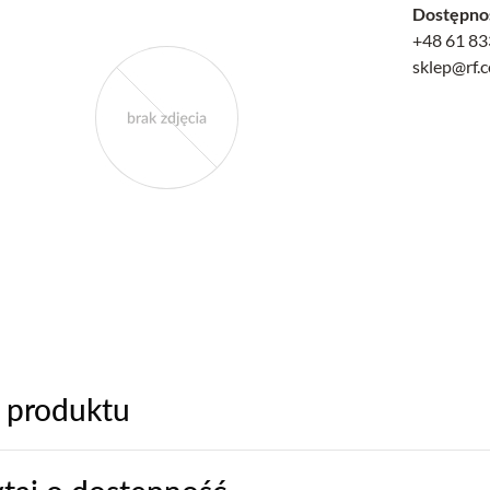
Dostępno
+48 61 83
sklep@rf.
 produktu