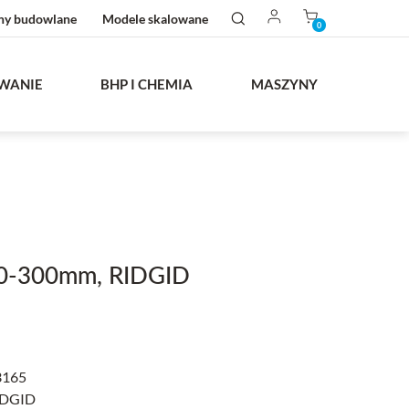
ny budowlane
Modele skalowane
0
WANIE
BHP I CHEMIA
MASZYNY
-300mm, RIDGID
3165
DGID