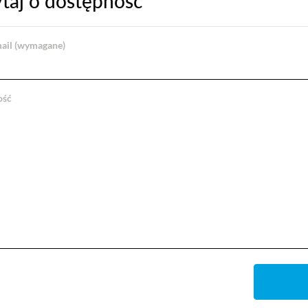
taj o dostępność
ail (wymagane)
ość