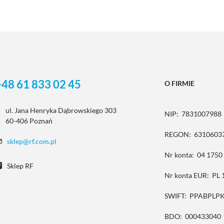
+48 61 833 02 45
O FIRMIE
ul. Jana Henryka Dąbrowskiego 303
NIP:
7831007988
60-406 Poznań
REGON:
6310603
sklep@rf.com.pl
Nr konta:
04 1750
Sklep RF
Nr konta EUR:
PL 
SWIFT:
PPABPLP
BDO:
000433040