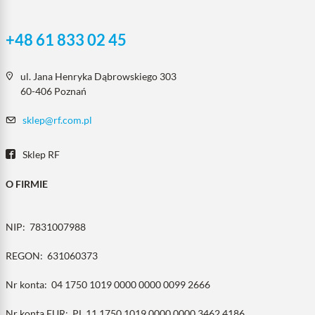
+48 61 833 02 45
ul. Jana Henryka Dąbrowskiego 303
60-406 Poznań
sklep@rf.com.pl
Sklep RF
O FIRMIE
NIP:
7831007988
REGON:
631060373
Nr konta:
04 1750 1019 0000 0000 0099 2666
Nr konta EUR:
PL 11 1750 1019 0000 0000 3462 4186