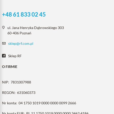
+48 61 833 02 45
ul. Jana Henryka Dąbrowskiego 303
60-406 Poznań
sklep@rf.com.pl
Sklep RF
O FIRMIE
NIP:
7831007988
REGON:
631060373
Nr konta:
04 1750 1019 0000 0000 0099 2666
Nr konta EUR:
PL 11 1750 1019 0000 0000 3462 4186