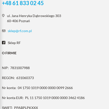
+48 61 833 02 45
ul. Jana Henryka Dąbrowskiego 303
60-406 Poznań
sklep@rf.com.pl
Sklep RF
O FIRMIE
NIP:
7831007988
REGON:
631060373
Nr konta:
04 1750 1019 0000 0000 0099 2666
Nr konta EUR:
PL 11 1750 1019 0000 0000 3462 4186
SWIFT:
PPABPLPKXXX