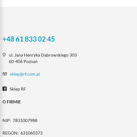
+48 61 833 02 45
ul. Jana Henryka Dąbrowskiego 303
60-406 Poznań
sklep@rf.com.pl
Sklep RF
O FIRMIE
NIP:
7831007988
REGON:
631060373