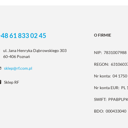
+48 61 833 02 45
O FIRMIE
ul. Jana Henryka Dąbrowskiego 303
NIP:
7831007988
60-406 Poznań
REGON:
6310603
sklep@rf.com.pl
Nr konta:
04 1750
Sklep RF
Nr konta EUR:
PL 
SWIFT:
PPABPLP
BDO:
000433040