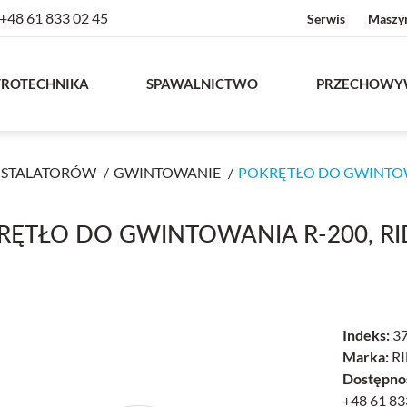
+48 61 833 02 45
Serwis
Maszy
TROTECHNIKA
SPAWALNICTWO
PRZECHOWY
INSTALATORÓW
GWINTOWANIE
POKRĘTŁO DO GWINTOWA
RĘTŁO DO GWINTOWANIA R-200, RI
Indeks:
3
Marka:
RI
Dostępno
+48 61 83