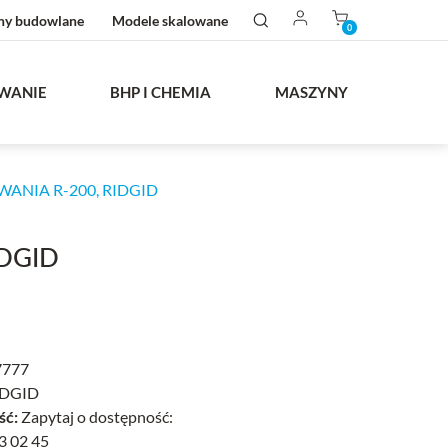
ny budowlane
Modele skalowane
0
WANIE
BHP I CHEMIA
MASZYNY
NIA R-200, RIDGID
DGID
7777
DGID
ść:
Zapytaj o dostępność:
3 02 45