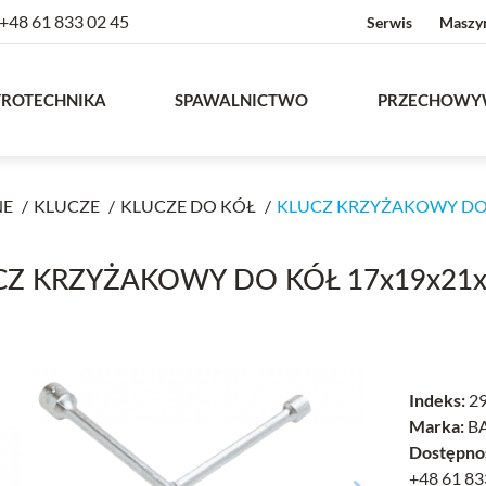
+48 61 833 02 45
Serwis
Maszy
TROTECHNIKA
SPAWALNICTWO
PRZECHOWY
NE
KLUCZE
KLUCZE DO KÓŁ
KLUCZ KRZYŻAKOWY DO K
CZ KRZYŻAKOWY DO KÓŁ 17x19x21x
Indeks:
29
Marka:
B
Dostępno
+48 61 83