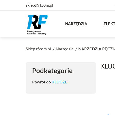
sklep@rf.com.pl
NARZĘDZIA
ELEK
Sklep.rf.com.pl
Narzędzia
NARZĘDZIA RĘCZ
KLU
Podkategorie
Powrót do
KLUCZE