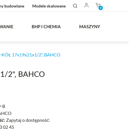
ny budowlane
Modele skalowane
0
WANIE
BHP I CHEMIA
MASZYNY
ÓŁ 17x19x21x1/2", BAHCO
1/2", BAHCO
-B
AHCO
ść:
Zapytaj o dostępność:
3 02 45