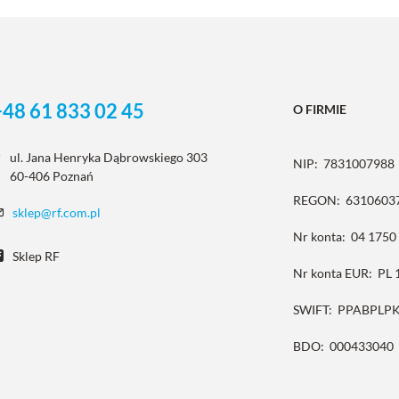
+48 61 833 02 45
O FIRMIE
ul. Jana Henryka Dąbrowskiego 303
NIP:
7831007988
60-406 Poznań
REGON:
6310603
sklep@rf.com.pl
Nr konta:
04 1750
Sklep RF
Nr konta EUR:
PL 
SWIFT:
PPABPLP
BDO:
000433040