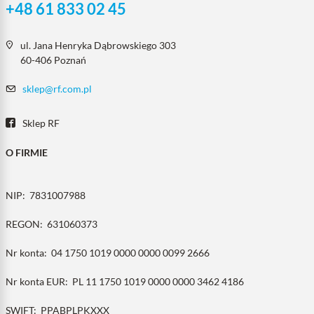
+48 61 833 02 45
ul. Jana Henryka Dąbrowskiego 303
60-406 Poznań
sklep@rf.com.pl
Sklep RF
O FIRMIE
NIP:
7831007988
REGON:
631060373
Nr konta:
04 1750 1019 0000 0000 0099 2666
Nr konta EUR:
PL 11 1750 1019 0000 0000 3462 4186
SWIFT:
PPABPLPKXXX