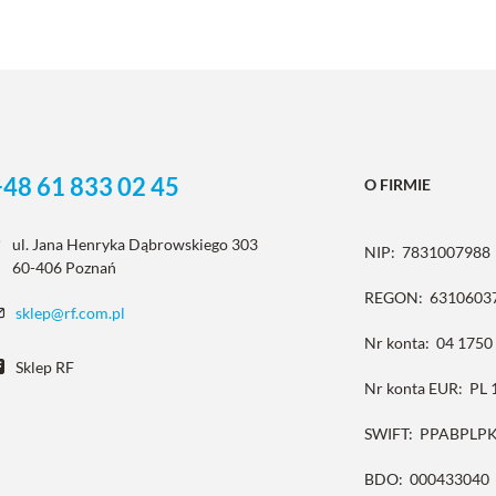
+48 61 833 02 45
O FIRMIE
ul. Jana Henryka Dąbrowskiego 303
NIP:
7831007988
60-406 Poznań
REGON:
6310603
sklep@rf.com.pl
Nr konta:
04 1750
Sklep RF
Nr konta EUR:
PL 
SWIFT:
PPABPLP
BDO:
000433040