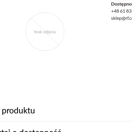
Dostępno
+48 61 83
sklep@rf.
 produktu