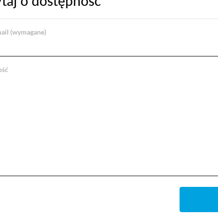
taj o dostępność
ail (wymagane)
ość