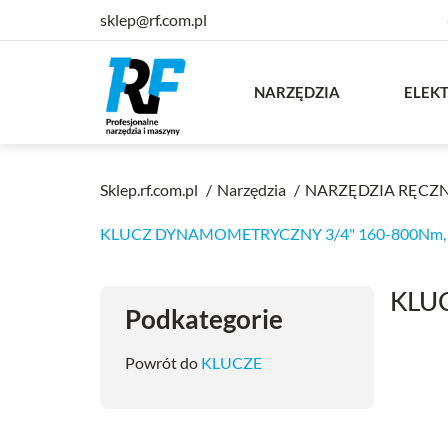
sklep@rf.com.pl
NARZĘDZIA
ELEK
Sklep.rf.com.pl
Narzędzia
NARZĘDZIA RĘCZ
KLUCZ DYNAMOMETRYCZNY 3/4" 160-800Nm,
KLU
Podkategorie
Powrót do
KLUCZE