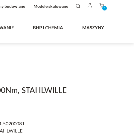
ny budowlane
Modele skalowane
0
WANIE
BHP I CHEMIA
MASZYNY
0Nm, STAHLWILLE
-50200081
AHLWILLE