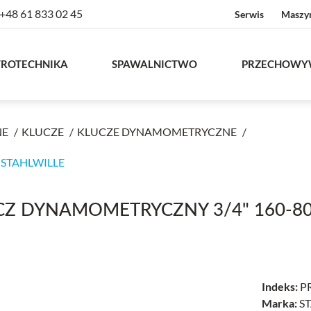
+48 61 833 02 45
Serwis
Maszy
TROTECHNIKA
SPAWALNICTWO
PRZECHOWY
NE
KLUCZE
KLUCZE DYNAMOMETRYCZNE
 STAHLWILLE
CZ DYNAMOMETRYCZNY 3/4" 160-80
Indeks:
PR
Marka:
ST