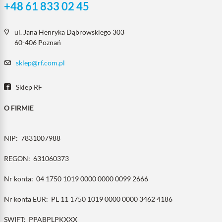
+48 61 833 02 45
ul. Jana Henryka Dąbrowskiego 303
60-406 Poznań
sklep@rf.com.pl
Sklep RF
O FIRMIE
NIP:
7831007988
REGON:
631060373
Nr konta:
04 1750 1019 0000 0000 0099 2666
Nr konta EUR:
PL 11 1750 1019 0000 0000 3462 4186
SWIFT:
PPABPLPKXXX