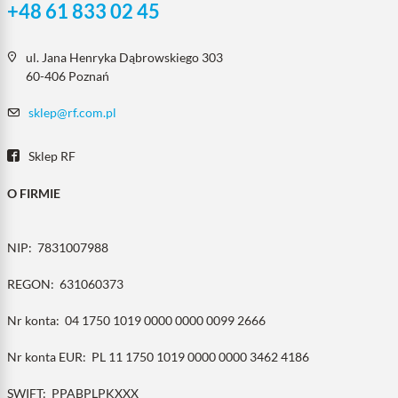
+48 61 833 02 45
ul. Jana Henryka Dąbrowskiego 303
60-406 Poznań
sklep@rf.com.pl
Sklep RF
O FIRMIE
NIP:
7831007988
REGON:
631060373
Nr konta:
04 1750 1019 0000 0000 0099 2666
Nr konta EUR:
PL 11 1750 1019 0000 0000 3462 4186
SWIFT:
PPABPLPKXXX