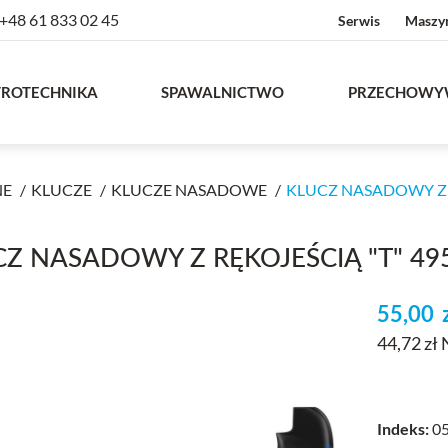
+48 61 833 02 45
Serwis
Maszy
TROTECHNIKA
SPAWALNICTWO
PRZECHOWY
NE
KLUCZE
KLUCZE NASADOWE
KLUCZ NASADOWY Z R
CZ NASADOWY Z RĘKOJEŚCIĄ "T" 49
55,00
44,72 zł
Indeks:
05