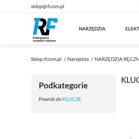
sklep@rf.com.pl
NARZĘDZIA
ELEK
Sklep.rf.com.pl
Narzędzia
NARZĘDZIA RĘCZ
KLU
Podkategorie
Powrót do
KLUCZE