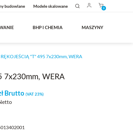
ny budowlane
Modele skalowane
0
WANIE
BHP I CHEMIA
MASZYNY
ĘKOJEŚCIĄ "T" 495 7x230mm, WERA
5 7x230mm, WERA
zł
Brutto
(VAT 23%)
 Netto
013402001