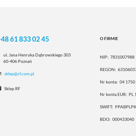
+48 61 833 02 45
O FIRMIE
ul. Jana Henryka Dąbrowskiego 303
NIP:
7831007988
60-406 Poznań
REGON:
6310603
sklep@rf.com.pl
Nr konta:
04 1750
Sklep RF
Nr konta EUR:
PL 
SWIFT:
PPABPLP
BDO:
000433040