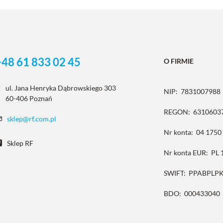
+48 61 833 02 45
O FIRMIE
ul. Jana Henryka Dąbrowskiego 303
NIP:
7831007988
60-406 Poznań
REGON:
6310603
sklep@rf.com.pl
Nr konta:
04 1750
Sklep RF
Nr konta EUR:
PL 
SWIFT:
PPABPLP
BDO:
000433040