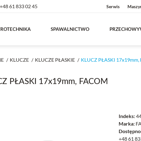
+48 61 833 02 45
Serwis
Maszy
TROTECHNIKA
SPAWALNICTWO
PRZECHOWY
NE
KLUCZE
KLUCZE PŁASKIE
KLUCZ PŁASKI 17x19mm
CZ PŁASKI 17x19mm, FACOM
Indeks:
44
Marka:
F
Dostępno
+48 61 83