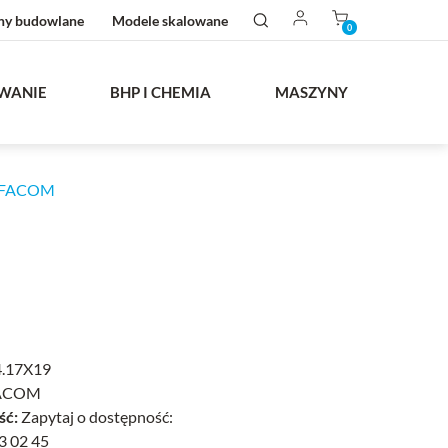
ny budowlane
Modele skalowane
0
WANIE
BHP I CHEMIA
MASZYNY
, FACOM
.17X19
ACOM
ść:
Zapytaj o dostępność:
3 02 45