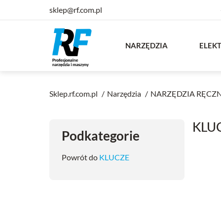
sklep@rf.com.pl
NARZĘDZIA
ELEK
Sklep.rf.com.pl
Narzędzia
NARZĘDZIA RĘCZ
KLU
Podkategorie
Powrót do
KLUCZE