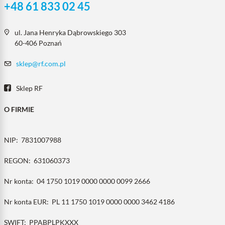
+48 61 833 02 45
ul. Jana Henryka Dąbrowskiego 303
60-406 Poznań
sklep@rf.com.pl
Sklep RF
O FIRMIE
NIP:
7831007988
REGON:
631060373
Nr konta:
04 1750 1019 0000 0000 0099 2666
Nr konta EUR:
PL 11 1750 1019 0000 0000 3462 4186
SWIFT:
PPABPLPKXXX