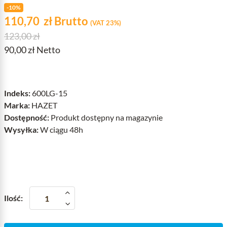
-10%
Cena
zł
110,70
zł
Brutto
(VAT 23%)
Cena podstawowa
123,00 zł
90,00 zł Netto
Indeks:
600LG-15
Marka:
HAZET
Dostępność:
Produkt dostępny na magazynie
Wysyłka:
W ciągu 48h
Ilość: