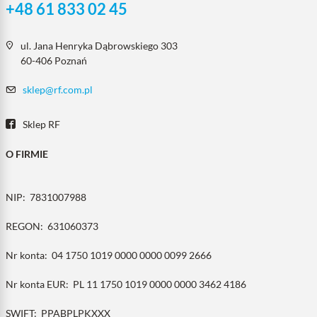
+48 61 833 02 45
ul. Jana Henryka Dąbrowskiego 303
60-406 Poznań
sklep@rf.com.pl
Sklep RF
O FIRMIE
NIP:
7831007988
REGON:
631060373
Nr konta:
04 1750 1019 0000 0000 0099 2666
Nr konta EUR:
PL 11 1750 1019 0000 0000 3462 4186
SWIFT:
PPABPLPKXXX