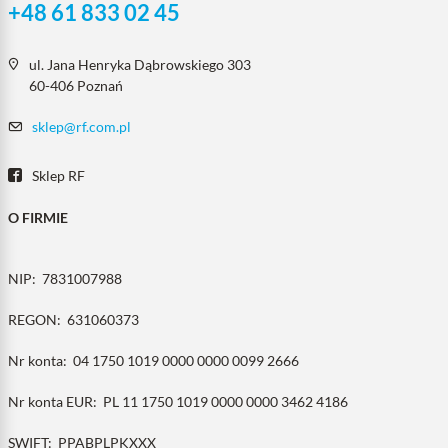
+48 61 833 02 45
ul. Jana Henryka Dąbrowskiego 303
60-406 Poznań
sklep@rf.com.pl
Sklep RF
O FIRMIE
NIP:
7831007988
REGON:
631060373
Nr konta:
04 1750 1019 0000 0000 0099 2666
Nr konta EUR:
PL 11 1750 1019 0000 0000 3462 4186
SWIFT:
PPABPLPKXXX