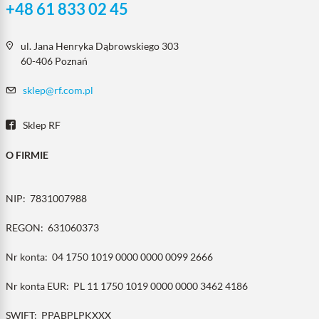
+48 61 833 02 45
ul. Jana Henryka Dąbrowskiego 303
60-406 Poznań
sklep@rf.com.pl
Sklep RF
O FIRMIE
NIP:
7831007988
REGON:
631060373
Nr konta:
04 1750 1019 0000 0000 0099 2666
Nr konta EUR:
PL 11 1750 1019 0000 0000 3462 4186
SWIFT:
PPABPLPKXXX