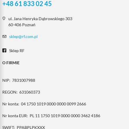
+48 61 833 02 45
ul. Jana Henryka Dąbrowskiego 303
60-406 Poznań
sklep@rf.com.pl
Sklep RF
O FIRMIE
NIP:
7831007988
REGON:
631060373
Nr konta:
04 1750 1019 0000 0000 0099 2666
Nr konta EUR:
PL 11 1750 1019 0000 0000 3462 4186
SWIFT:
PPABPLPKXXX