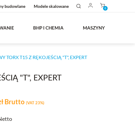
ny budowlane
Modele skalowane
0
WANIE
BHP I CHEMIA
MASZYNY
 TORX T15 Z RĘKOJEŚCIĄ "T", EXPERT
CIĄ "T", EXPERT
zł
Brutto
(VAT 23%)
stawowa
 Netto