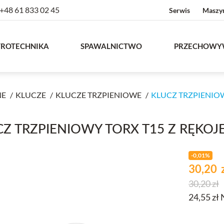
+48 61 833 02 45
Serwis
Maszy
TROTECHNIKA
SPAWALNICTWO
PRZECHOWY
NE
KLUCZE
KLUCZE TRZPIENIOWE
KLUCZ TRZPIENIOWY
Z TRZPIENIOWY TORX T15 Z RĘKOJEŚ
-0,01%
Cena
zł
30,20
Cena pod
30,20 zł
24,55 zł