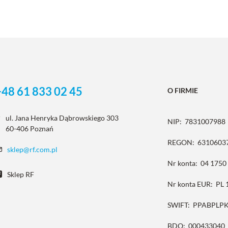
+48 61 833 02 45
O FIRMIE
ul. Jana Henryka Dąbrowskiego 303
NIP:
7831007988
60-406 Poznań
REGON:
6310603
sklep@rf.com.pl
Nr konta:
04 1750
Sklep RF
Nr konta EUR:
PL 
SWIFT:
PPABPLP
BDO:
000433040