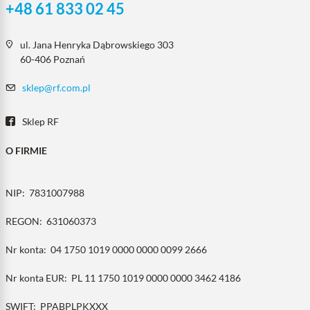
+48 61 833 02 45
ul. Jana Henryka Dąbrowskiego 303
60-406 Poznań
sklep@rf.com.pl
Sklep RF
O FIRMIE
NIP:
7831007988
REGON:
631060373
Nr konta:
04 1750 1019 0000 0000 0099 2666
Nr konta EUR:
PL 11 1750 1019 0000 0000 3462 4186
SWIFT:
PPABPLPKXXX