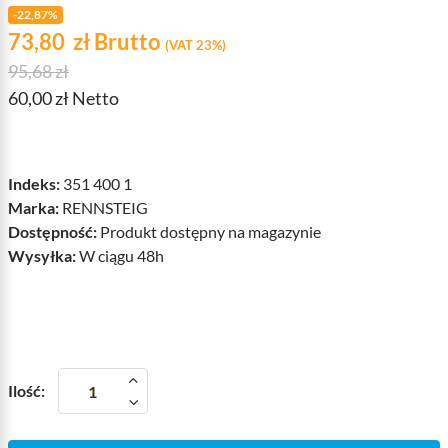
-22,87%
Cena
zł
73,80
zł
Brutto
(VAT 23%)
Cena podstawowa
95,68 zł
60,00 zł Netto
Indeks:
351 400 1
Marka:
RENNSTEIG
Dostępność:
Produkt dostępny na magazynie
Wysyłka:
W ciągu 48h
Ilość: