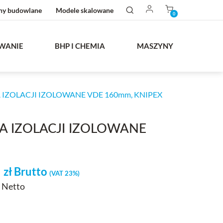
ny budowlane
Modele skalowane
0
WANIE
BHP I CHEMIA
MASZYNY
IZOLACJI IZOLOWANE VDE 160mm, KNIPEX
A IZOLACJI IZOLOWANE
0
zł
Brutto
(VAT 23%)
ł Netto