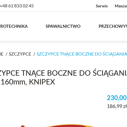
+48 61 833 02 45
Serwis
Maszy
TROTECHNIKA
SPAWALNICTWO
PRZECHOWY
NE
SZCZYPCE
SZCZYPCE TNĄCE BOCZNE DO ŚCIĄGANIA 
ZYPCE TNĄCE BOCZNE DO ŚCIĄGANI
 160mm, KNIPEX
230,0
186,99 z