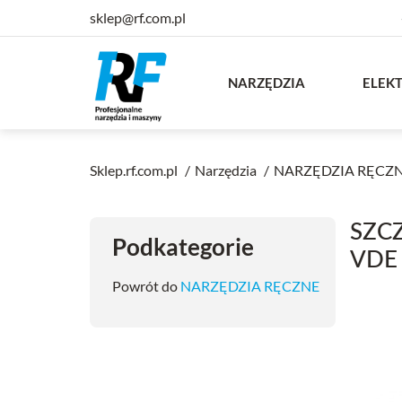
sklep@rf.com.pl
NARZĘDZIA
ELEK
Sklep.rf.com.pl
Narzędzia
NARZĘDZIA RĘCZ
SZC
Podkategorie
VDE
Powrót do
NARZĘDZIA RĘCZNE