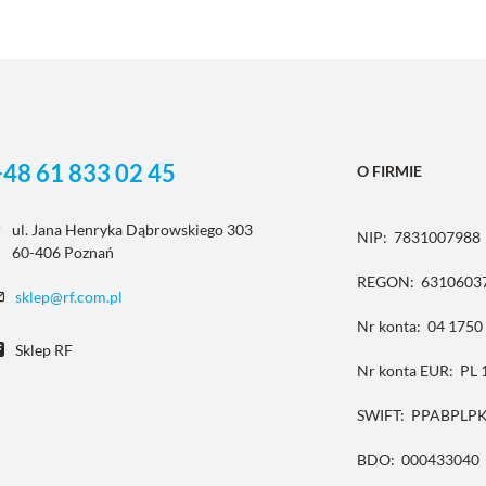
+48 61 833 02 45
O FIRMIE
ul. Jana Henryka Dąbrowskiego 303
NIP:
7831007988
60-406 Poznań
REGON:
6310603
sklep@rf.com.pl
Nr konta:
04 1750
Sklep RF
Nr konta EUR:
PL 
SWIFT:
PPABPLP
BDO:
000433040