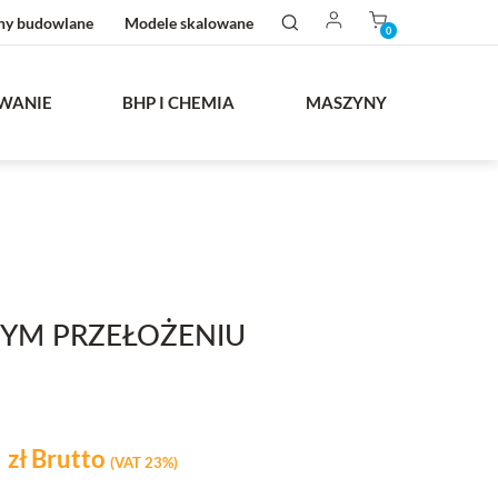
ny budowlane
Modele skalowane
0
WANIE
BHP I CHEMIA
MASZYNY
YM PRZEŁOŻENIU
9
zł
Brutto
(VAT 23%)
stawowa