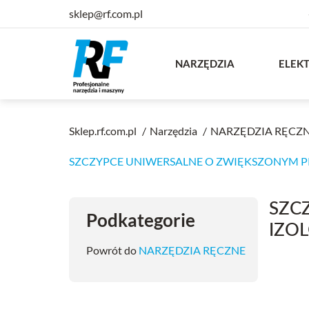
sklep@rf.com.pl
NARZĘDZIA
ELEK
Sklep.rf.com.pl
Narzędzia
NARZĘDZIA RĘCZ
SZCZYPCE UNIWERSALNE O ZWIĘKSZONYM PR
SZC
Podkategorie
IZO
Powrót do
NARZĘDZIA RĘCZNE