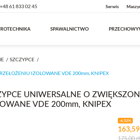
+48 61 833 02 45
Serwis
Maszy
TROTECHNIKA
SPAWALNICTWO
PRZECHOWY
NE
SZCZYPCE
ZEŁOŻENIU IZOLOWANE VDE 200mm, KNIPEX
ZYPCE UNIWERSALNE O ZWIĘKSZON
LOWANE VDE 200mm, KNIPEX
-6,52%
Cena
zł
163,5
Cena pod
175,00 zł