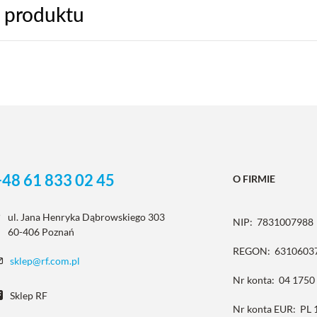
 produktu
+48 61 833 02 45
O FIRMIE
ul. Jana Henryka Dąbrowskiego 303
NIP:
7831007988
60-406 Poznań
REGON:
6310603
sklep@rf.com.pl
Nr konta:
04 1750
Sklep RF
Nr konta EUR:
PL 