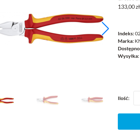
133,00 z
Indeks:
02
Marka:
KN
Dostępno
Wysyłka:
Ilość: