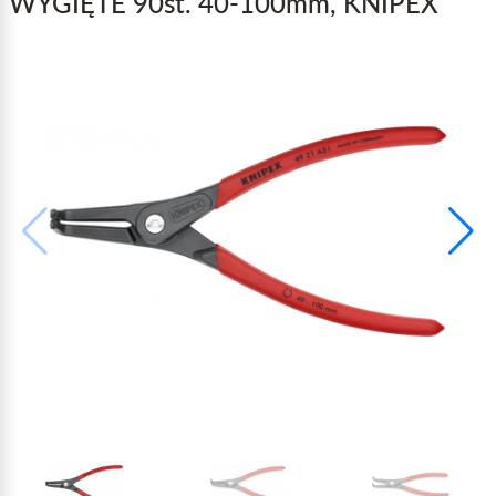
WYGIĘTE 90st. 40-100mm, KNIPEX