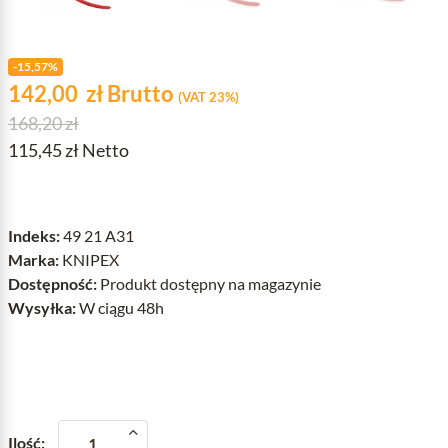
-15,57%
Cena
zł
142,00
zł
Brutto
(VAT 23%)
Cena podstawowa
168,20 zł
115,45 zł Netto
Indeks:
49 21 A31
Marka:
KNIPEX
Dostępność:
Produkt dostępny na magazynie
Wysyłka:
W ciągu 48h
Ilość: