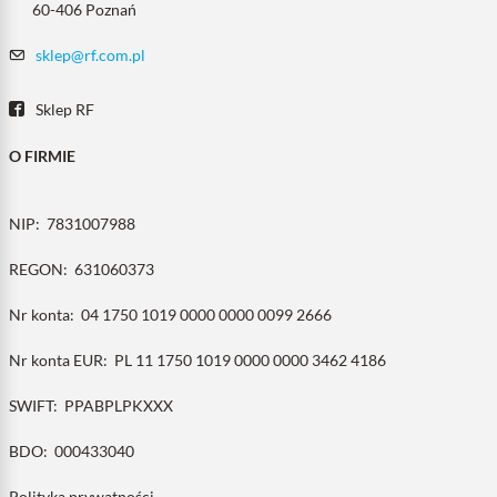
60-406 Poznań
sklep@rf.com.pl
Sklep RF
O FIRMIE
NIP:
7831007988
REGON:
631060373
Nr konta:
04 1750 1019 0000 0000 0099 2666
Nr konta EUR:
PL 11 1750 1019 0000 0000 3462 4186
SWIFT:
PPABPLPKXXX
BDO:
000433040
Polityka prywatności