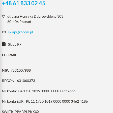
+48 61 833 02 45
ul. Jana Henryka Dąbrowskiego 303
60-406 Poznań
sklep@rf.com.pl
Sklep RF
O FIRMIE
NIP:
7831007988
REGON:
631060373
Nr konta:
04 1750 1019 0000 0000 0099 2666
Nr konta EUR:
PL 11 1750 1019 0000 0000 3462 4186
SWIFT:
PPABPLPKXXX