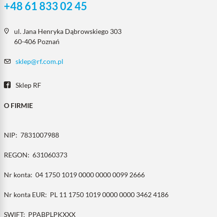
+48 61 833 02 45
ul. Jana Henryka Dąbrowskiego 303
60-406 Poznań
sklep@rf.com.pl
Sklep RF
O FIRMIE
NIP:
7831007988
REGON:
631060373
Nr konta:
04 1750 1019 0000 0000 0099 2666
Nr konta EUR:
PL 11 1750 1019 0000 0000 3462 4186
SWIFT:
PPABPLPKXXX