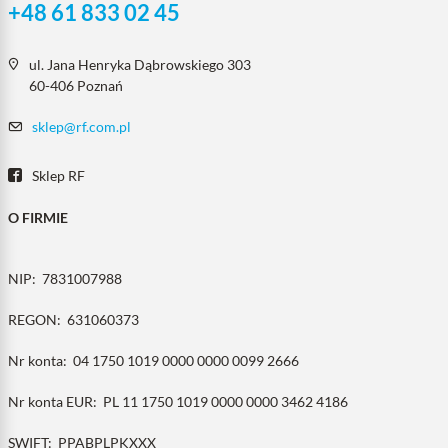
+48 61 833 02 45
ul. Jana Henryka Dąbrowskiego 303
60-406 Poznań
sklep@rf.com.pl
Sklep RF
O FIRMIE
NIP:
7831007988
REGON:
631060373
Nr konta:
04 1750 1019 0000 0000 0099 2666
Nr konta EUR:
PL 11 1750 1019 0000 0000 3462 4186
SWIFT:
PPABPLPKXXX