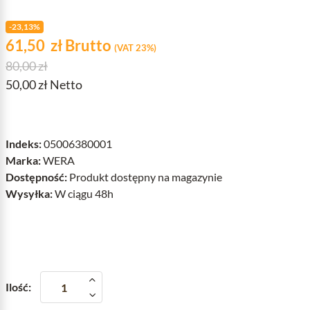
-23,13%
Cena
zł
61,50
zł
Brutto
(VAT 23%)
Cena podstawowa
80,00 zł
50,00 zł Netto
Indeks:
05006380001
Marka:
WERA
Dostępność:
Produkt dostępny na magazynie
Wysyłka:
W ciągu 48h
Ilość: