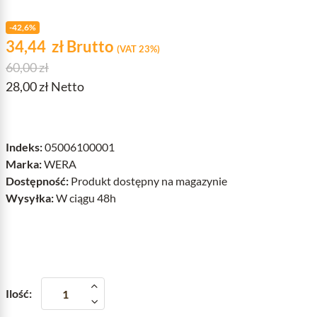
-42,6%
Cena
zł
34,44
zł
Brutto
(VAT 23%)
Cena podstawowa
60,00 zł
28,00 zł Netto
Indeks:
05006100001
Marka:
WERA
Dostępność:
Produkt dostępny na magazynie
Wysyłka:
W ciągu 48h
Ilość: