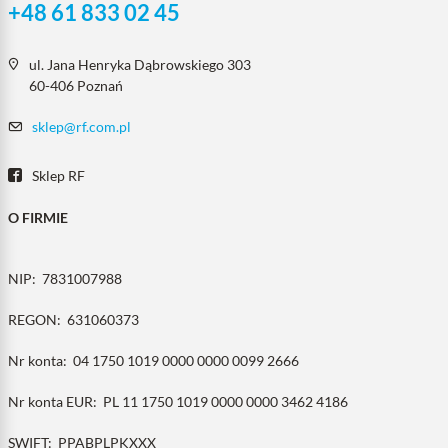
+48 61 833 02 45
ul. Jana Henryka Dąbrowskiego 303
60-406 Poznań
sklep@rf.com.pl
Sklep RF
O FIRMIE
NIP:
7831007988
REGON:
631060373
Nr konta:
04 1750 1019 0000 0000 0099 2666
Nr konta EUR:
PL 11 1750 1019 0000 0000 3462 4186
SWIFT:
PPABPLPKXXX