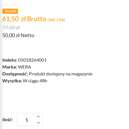
-20,65%
Cena
zł
61,50
zł
Brutto
(VAT 23%)
Cena podstawowa
77,50 zł
50,00 zł Netto
Indeks:
05018264001
Marka:
WERA
Dostępność:
Produkt dostępny na magazynie
Wysyłka:
W ciągu 48h
Ilość: