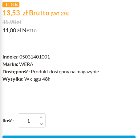
-14,91%
Cena
zł
13,53
zł
Brutto
(VAT 23%)
Cena podstawowa
15,90 zł
11,00 zł Netto
Indeks:
05031401001
Marka:
WERA
Dostępność:
Produkt dostępny na magazynie
Wysyłka:
W ciągu 48h
Ilość: