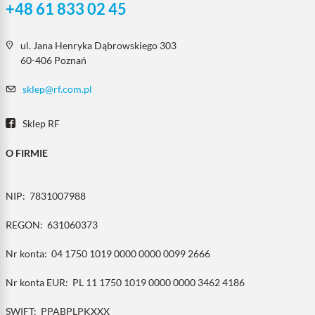
+48 61 833 02 45
ul. Jana Henryka Dąbrowskiego 303
60-406 Poznań
sklep@rf.com.pl
Sklep RF
O FIRMIE
NIP:
7831007988
REGON:
631060373
Nr konta:
04 1750 1019 0000 0000 0099 2666
Nr konta EUR:
PL 11 1750 1019 0000 0000 3462 4186
SWIFT:
PPABPLPKXXX