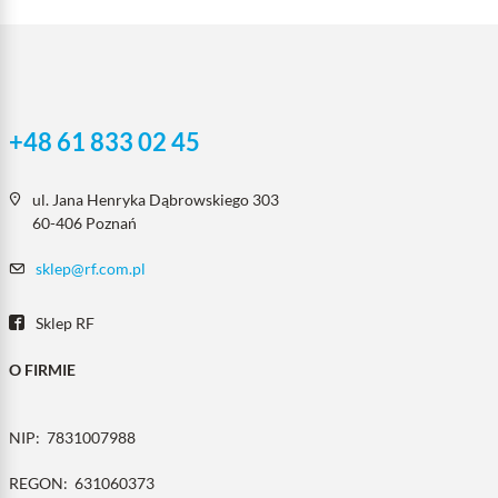
+48 61 833 02 45
ul. Jana Henryka Dąbrowskiego 303
60-406 Poznań
sklep@rf.com.pl
Sklep RF
O FIRMIE
NIP:
7831007988
REGON:
631060373