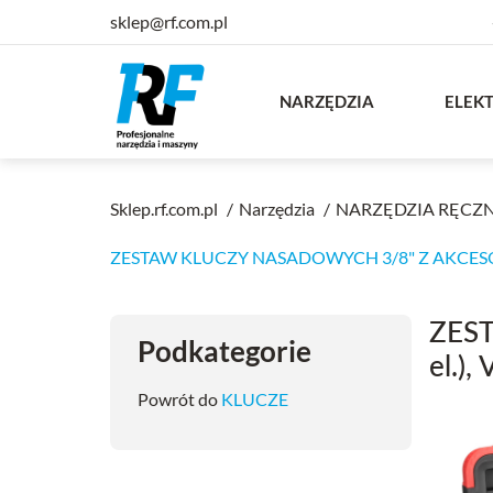
sklep@rf.com.pl
NARZĘDZIA
ELEK
Sklep.rf.com.pl
Narzędzia
NARZĘDZIA RĘCZ
ZESTAW KLUCZY NASADOWYCH 3/8" Z AKCESORI
ZES
Podkategorie
el.),
Powrót do
KLUCZE