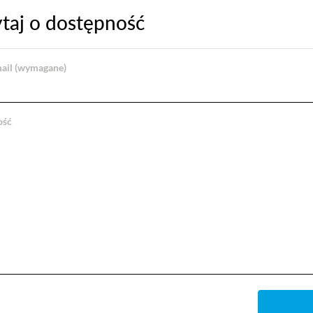
taj o dostępność
ail (wymagane)
ość