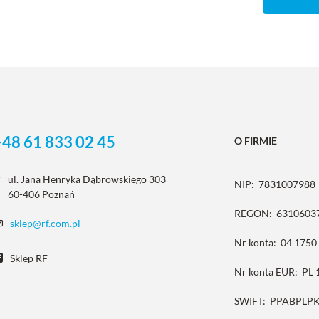
+48 61 833 02 45
O FIRMIE
ul. Jana Henryka Dąbrowskiego 303
NIP:
7831007988
60-406 Poznań
REGON:
6310603
sklep@rf.com.pl
Nr konta:
04 1750
Sklep RF
Nr konta EUR:
PL 
SWIFT:
PPABPLP