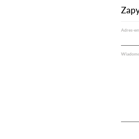
Zapy
Adres-em
Wiadom