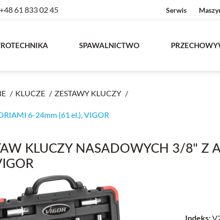
+48 61 833 02 45
Serwis
Maszy
TROTECHNIKA
SPAWALNICTWO
PRZECHOWY
NE
KLUCZE
ZESTAWY KLUCZY
AMI 6-24mm (61 el.), VIGOR
TAW KLUCZY NASADOWYCH 3/8" Z A
 VIGOR
Indeks:
V