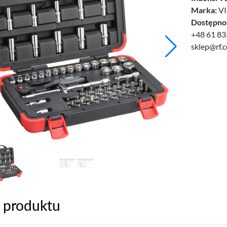
Marka:
V
Dostępno
+48 61 83
sklep@rf.
 produktu