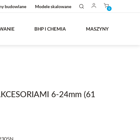
ny budowlane
Modele skalowane
0
WANIE
BHP I CHEMIA
MASZYNY
KCESORIAMI 6-24mm (61
2305N